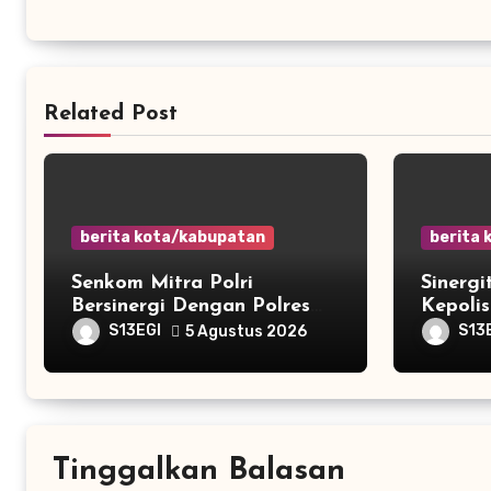
Related Post
berita kota/kabupatan
berita
Senkom Mitra Polri
Sinerg
Bersinergi Dengan Polres
Kepolis
Serang Dalam Rangka Apel
Menyam
S13EGI
S13
5 Agustus 2026
Kesiapsiagaan Potensi
Cilego
Bencana Musim Kemarau
Tinggalkan Balasan