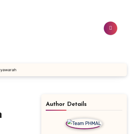
usyawarah
Author Details
n