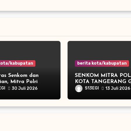
 kota/kabupatan
berita kota/kabupatan
itas Senkom dan
SENKOM MITRA POL
ian, Mitra Polri
KOTA TANGERANG 
but Kapolres Kota
PEMBEKALAN SAR
EGI
S13EGI
30 Juli 2026
13 Juli 2026
n Yang Baru
KEBENCANAAN DI
KUNCIRAN