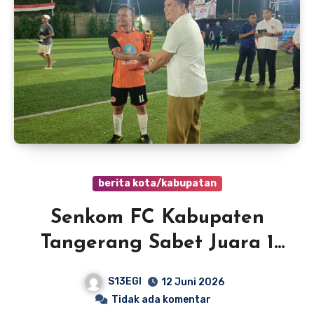
berita kota/kabupatan
Senkom FC Kabupaten
Tangerang Sabet Juara 1
Kapolresta Cup I HUT
S13EGI
12 Juni 2026
Bhayangkara ke-80
Tidak ada komentar