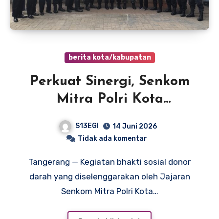
berita kota/kabupatan
Perkuat Sinergi, Senkom
Mitra Polri Kota
Tangerang Rutin Gelar
S13EGI
14 Juni 2026
Donor Darah Bersama
Tidak ada komentar
Polres Metro Tangerang
Tangerang — Kegiatan bhakti sosial donor
Kota
darah yang diselenggarakan oleh Jajaran
Senkom Mitra Polri Kota…