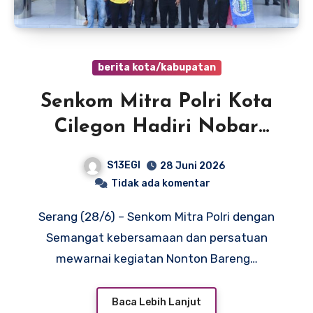
berita kota/kabupatan
Senkom Mitra Polri Kota
Cilegon Hadiri Nobar
Piala Dunia Bersama
S13EGI
28 Juni 2026
Polres, Wujudkan
Tidak ada komentar
Kebersamaan Lintas
Serang (28/6) – Senkom Mitra Polri dengan
Elemen
Semangat kebersamaan dan persatuan
mewarnai kegiatan Nonton Bareng…
Baca Lebih Lanjut