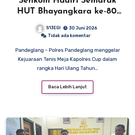
Senkom Hadiri Semarak
HUT Bhayangkara ke-80,
Polres Pandeglang Gelar
S13EGI
30 Juni 2026
Kejuaraan Tenis Meja
Tidak ada komentar
Kapolres Cup 2026
Pandeglang – Polres Pandeglang menggelar
Kejuaraan Tenis Meja Kapolres Cup dalam
rangka Hari Ulang Tahun…
Baca Lebih Lanjut