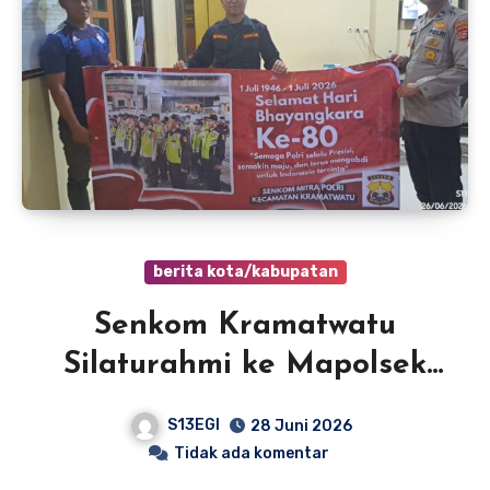
berita kota/kabupatan
Senkom Kramatwatu
Silaturahmi ke Mapolsek
dan Ucapkan HUT
S13EGI
28 Juni 2026
Bhayangkara ke-80
Tidak ada komentar