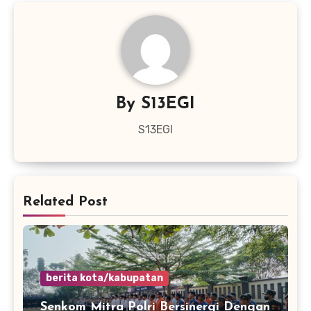
By
S13EGI
S13EGI
Related Post
berita kota/kabupatan
Senkom Mitra Polri Bersinergi Dengan