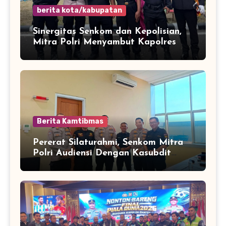
berita kota/kabupatan
Sinergitas Senkom dan Kepolisian,
Mitra Polri Menyambut Kapolres
Kota Cilegon Yang Baru
Berita Kamtibmas
Pererat Silaturahmi, Senkom Mitra
Polri Audiensi Dengan Kasubdit
Bhabinkamtibmas Polda Banten