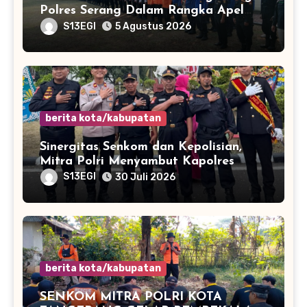
Polres Serang Dalam Rangka Apel
Kesiapsiagaan Potensi Bencana
S13EGI
5 Agustus 2026
Musim Kemarau
berita kota/kabupatan
Sinergitas Senkom dan Kepolisian,
Mitra Polri Menyambut Kapolres
Kota Cilegon Yang Baru
S13EGI
30 Juli 2026
berita kota/kabupatan
SENKOM MITRA POLRI KOTA