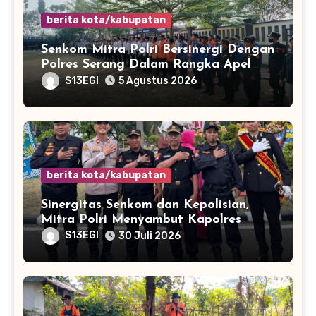
berita kota/kabupatan
Senkom Mitra Polri Bersinergi Dengan
Polres Serang Dalam Rangka Apel
Kesiapsiagaan Potensi Bencana
S13EGI
5 Agustus 2026
Musim Kemarau
berita kota/kabupatan
Sinergitas Senkom dan Kepolisian,
Mitra Polri Menyambut Kapolres
Kota Cilegon Yang Baru
S13EGI
30 Juli 2026