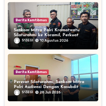
Berita Kamtibmas
Senkom Mitra Polri Kramatwatu
Silaturahmi ke Koramil, Perkuat
Sinergi Jaga Kamtibmas
S13EGI
10 Agustus 2026
Berita Kamtibmas
Pererat Silaturahmi, Senkom Mitra
Polri Audiensi Dengan Kasubdit
Bhabinkamtibmas Polda Banten
S13EGI
28 Juli 2026