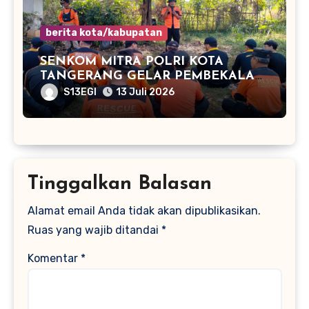
berita kota/kabupatan
SENKOM MITRA POLRI KOTA
TANGERANG GELAR PEMBEKALAN
SAR KEBENCANAAN DI KUNCIRAN
S13EGI
13 Juli 2026
Tinggalkan Balasan
Alamat email Anda tidak akan dipublikasikan.
Ruas yang wajib ditandai
*
Komentar
*