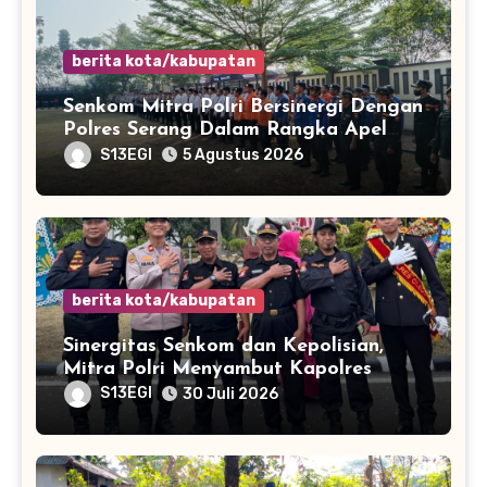
berita kota/kabupatan
Senkom Mitra Polri Bersinergi Dengan
Polres Serang Dalam Rangka Apel
Kesiapsiagaan Potensi Bencana
S13EGI
5 Agustus 2026
Musim Kemarau
berita kota/kabupatan
Sinergitas Senkom dan Kepolisian,
Mitra Polri Menyambut Kapolres
Kota Cilegon Yang Baru
S13EGI
30 Juli 2026