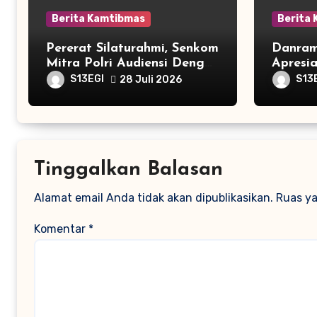
Berita Kamtibmas
Berita
Pererat Silaturahmi, Senkom
Danram
Mitra Polri Audiensi Dengan
Apresia
Kasubdit Bhabinkamtibmas
Senkom
S13EGI
S13
28 Juli 2026
Polda Banten
Tinggalkan Balasan
Alamat email Anda tidak akan dipublikasikan.
Ruas ya
Komentar
*