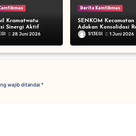
 Kamtibmas
Berita Kamtibmas
il Kramatwatu
SENKOM Kecamatan 
si Sinergi Aktif
Adakan Konsolidasi R
 Mitra Polri
Bulanan
EGI
S13EGI
28 Juni 2026
1 Juni 2026
ng wajib ditandai
*