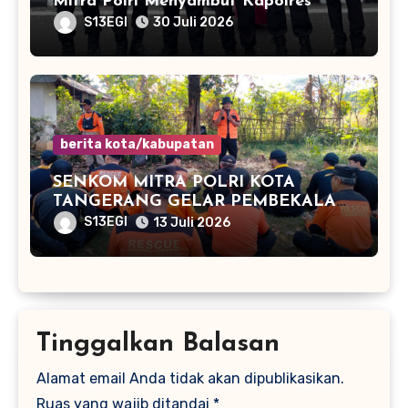
Mitra Polri Menyambut Kapolres
Kota Cilegon Yang Baru
S13EGI
30 Juli 2026
berita kota/kabupatan
SENKOM MITRA POLRI KOTA
TANGERANG GELAR PEMBEKALAN
SAR KEBENCANAAN DI KUNCIRAN
S13EGI
13 Juli 2026
Tinggalkan Balasan
Alamat email Anda tidak akan dipublikasikan.
Ruas yang wajib ditandai
*