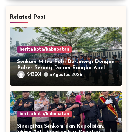
Related Post
berita kota/kabupatan
Senkom Mitra Polri Bersinergi Dengan
Polres Serang Dalam Rangka Apel
Kesiapsiagaan Potensi Bencana
S13EGI
5 Agustus 2026
Musim Kemarau
berita kota/kabupatan
Sinergitas Senkom dan Kepolisian,