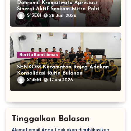
Danramil Kramatwatu Apresiasi
Sinergi Aktif Senkom Mitra Polri
S13EGI
28 Juni 2026
Berita Kamtibmas
SENKOM Kecamatan Rajeg Adakan
Konsolidasi Rutin Bulanan
S13EGI
1 Juni 2026
Tinggalkan Balasan
Alamat email Anda tidak akan dipublikasikan.