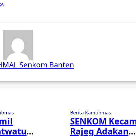
RA
HMAL Senkom Banten
tibmas
Berita Kamtibmas
mil
SENKOM Kecam
twatu
Rajeg Adakan