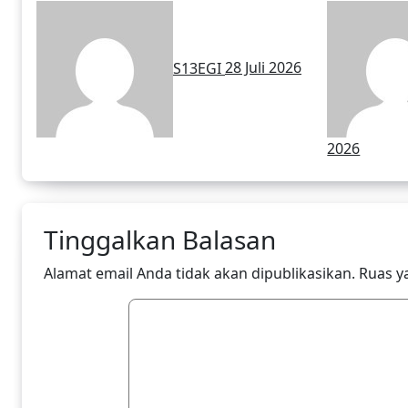
Audiensi Dengan
Apresi
Kasubdit
Aktif
S13EGI
28 Juli 2026
Bhabinkamtibmas
Polri
Polda Banten
2026
Tinggalkan Balasan
Alamat email Anda tidak akan dipublikasikan.
Ruas y