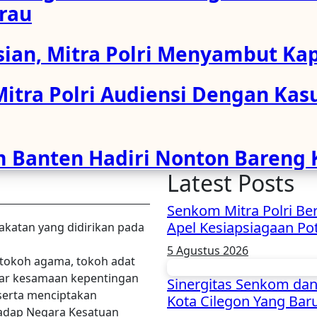
rau
sian, Mitra Polri Menyambut Kap
Mitra Polri Audiensi Dengan Ka
Banten Hadiri Nonton Bareng Ka
Latest Posts
Senkom Mitra Polri Be
Apel Kesiapsiagaan P
akatan yang didirikan pada
5 Agustus 2026
 tokoh agama, tokoh adat
asar kesamaan kepentingan
Sinergitas Senkom dan
serta menciptakan
Kota Cilegon Yang Bar
hadap Negara Kesatuan