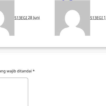
asi Sinergi
Konsolidasi Rut
 Senkom Mitra
Bulanan
S13EGI
28 Juni
S13EGI
1
ang wajib ditandai
*